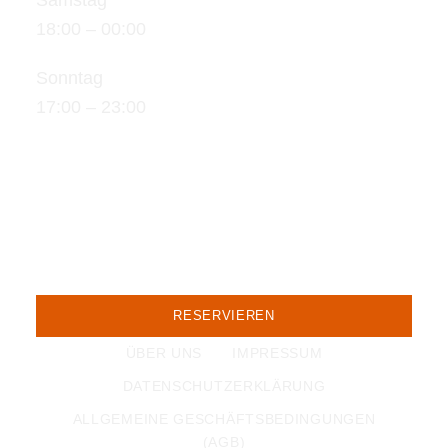
18:00 – 00:00
Sonntag
17:00 – 23:00
KONTAKT
E-MAIL
+49221618544
RESERVIEREN
ÜBER UNS
IMPRESSUM
DATENSCHUTZERKLÄRUNG
ALLGEMEINE GESCHÄFTSBEDINGUNGEN
(AGB)